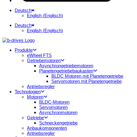
Deutsch
English
(
Englisch
)
Deutsch
English
(
Englisch
)
Produkte
eWheel FTS
Getriebemotoren
Asynchrongetriebemotoren
Planetengetriebebaukasten
BLDC Motoren mit Planetengetriebe
Servomotoren mit Planetengetriebe
Antriebsregler
Technologien
Motoren
BLDC-Motoren
Servomotoren
Asynchronmotoren
Getriebe
Schneckengetriebe
Anbaukomponenten
Antriebsregler