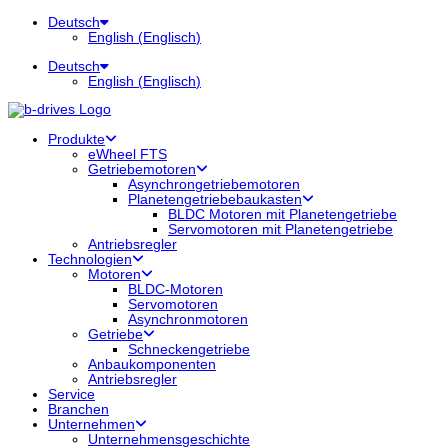
Deutsch
English
(
Englisch
)
Deutsch
English
(
Englisch
)
Produkte
eWheel FTS
Getriebemotoren
Asynchrongetriebemotoren
Planetengetriebebaukasten
BLDC Motoren mit Planetengetriebe
Servomotoren mit Planetengetriebe
Antriebsregler
Technologien
Motoren
BLDC-Motoren
Servomotoren
Asynchronmotoren
Getriebe
Schneckengetriebe
Anbaukomponenten
Antriebsregler
Service
Branchen
Unternehmen
Unternehmensgeschichte