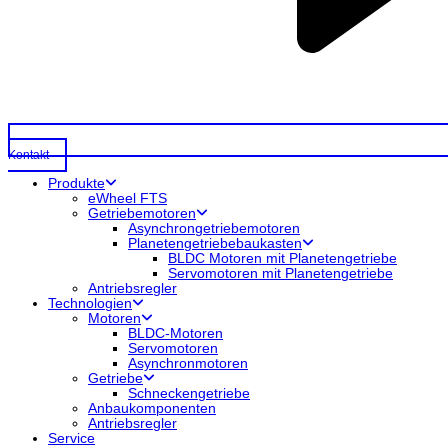
Kontakt
Produkte
eWheel FTS
Getriebemotoren
Asynchrongetriebemotoren
Planetengetriebebaukasten
BLDC Motoren mit Planetengetriebe
Servomotoren mit Planetengetriebe
Antriebsregler
Technologien
Motoren
BLDC-Motoren
Servomotoren
Asynchronmotoren
Getriebe
Schneckengetriebe
Anbaukomponenten
Antriebsregler
Service