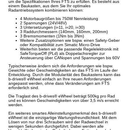
um die Spezifikationen Ihres FTS zu erfüllen. Es besteht aus
einem Baukasten, aus dem Sie Ihr optimales
Radantriebssystem kombinieren können:
4 Motorbaugrößen bis 750W Nennleistung
2 Spannungen (24V/48V)
3 Untersetzungen (i=11, i=20, i=30)
3 Raddurchmessern (140mm, 160mm, 200mm)
3 Bremsmomenten (1Nm bis 3Nm)
Weitere Zusatzoptionen wie bspw. einen Safety-Geber
oder Kompatibilität zum Simatic Micro-Drive
Weiterhin bieten wir die passende Regelelektronik mit
SafeTorqueOff (PLd) als Doppelachsregler zur
Ansteuerung über CANopen und Spannungen bis 60V
Typischerweise ändern sich die Anforderungen wie bspw.
Gewichte oder Geschwindigkeiten an das FTS im Laufe der
Entwicklung. Durch die Modularität des Baukastens kann das
b-drives® eWheel einfach an Ihre neuen Anforderungen
angepasst werden, ohne dass Veränderungen am FTS
erforderlich sind.
Die Traglast des b-drives® eWheel beträgt 500kg pro Rad
und es können Geschwindigkeiten von über 3,5 m/s erreicht
werden.
Ein weiteres smartes Alleinstellungsmerkmal des b-drives®
eWheel ist die einzigartige Wartungsfreundlichkeit. Mit dem
Lösen von nur drei Schrauben wird der Radwechsel in
wenigen Sekunden durchgeführt. Dabei werden alle