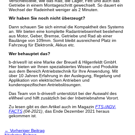
Verschleißteile, wie das Rad, die Lager, Fett und auch das
Getriebe in einem Montageschritt gewechselt. So dauert ein
Wechsel der Radeinheit weniger als 2 Minuten.
Wir haben Sie noch nicht überzeugt?
Dann schauen Sie sich einmal die Kompaktheit des Systems
an. Wir bieten eine komplette Radantriebseinheit bestehend
aus Motor, Geber, Bremse, Getriebe und Rad ab einer
Baulänge von 109mm. Somit bleibt ausreichend Platz im
Fahrzeug für Elektronik, Akkus etc.
Wer behauptet das?
b-drives® ist eine Marke der Breuell & Hilgenfeldt GmbH.
Hier bieten wir Ihnen spezialisiertes Wissen und Produkte
aus dem Bereich Antriebstechnik für Ihre Anwendung. Mit
über 10 Jahren Erfahrung in der Auslegung, Regelung und
Applikation von elektrischen Antrieben und
kundenspezifischen Antriebslösungen.
Das Team von b-drives® unterstützt bei der Auswahl des
eWheel und hilft zusätzlich bei der Inbetriebnahme Vorort.
Zu lesen gibt es den Artikel auch im Magazin
FTS-/AGV-
FACTS
(04-2021)
, das Ende Dezember 2021 heraus
gekommen ist.
←
Vorheriger Beitrag