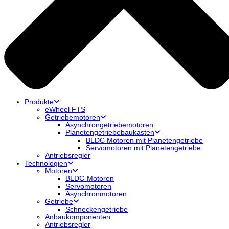
Produkte
eWheel FTS
Getriebemotoren
Asynchrongetriebemotoren
Planetengetriebebaukasten
BLDC Motoren mit Planetengetriebe
Servomotoren mit Planetengetriebe
Antriebsregler
Technologien
Motoren
BLDC-Motoren
Servomotoren
Asynchronmotoren
Getriebe
Schneckengetriebe
Anbaukomponenten
Antriebsregler