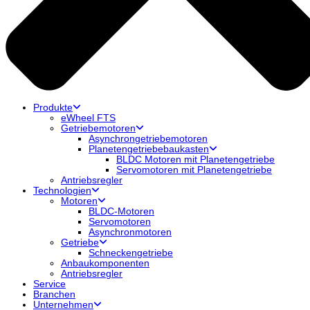
Produkte
eWheel FTS
Getriebemotoren
Asynchrongetriebemotoren
Planetengetriebebaukasten
BLDC Motoren mit Planetengetriebe
Servomotoren mit Planetengetriebe
Antriebsregler
Technologien
Motoren
BLDC-Motoren
Servomotoren
Asynchronmotoren
Getriebe
Schneckengetriebe
Anbaukomponenten
Antriebsregler
Service
Branchen
Unternehmen